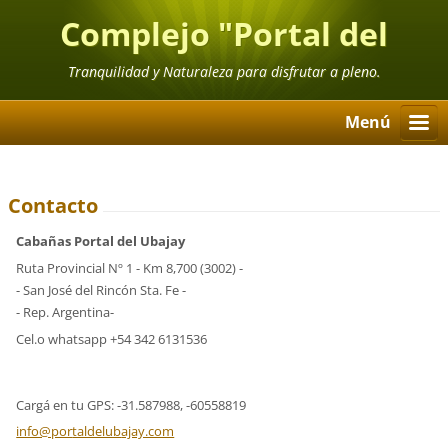
Complejo "Portal del
Ubajay"
Tranquilidad y Naturaleza para disfrutar a pleno.
Menú
Contacto
Cabañas Portal del Ubajay
Ruta Provincial Nº 1 - Km 8,700 (3002) -
- San José del Rincón Sta. Fe -
- Rep. Argentina-
Cel.o whatsapp +54 342 6131536
Cargá en tu GPS: -31.587988, -60558819
info@por
taldelub
ajay.com