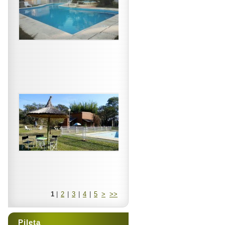
1
|
2
|
3
|
4
|
5
>
>>
Pileta