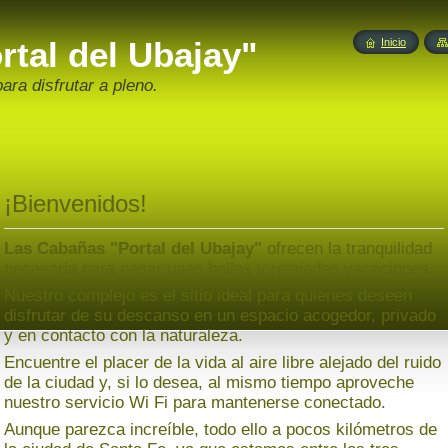
tal del Ubajay"
Inicio
ara disfrutar a pleno.
¡Bienvenidos!
Las Cabañas "Portal del Ubajay"
ofrecen la tranquilidad
necesaria para pasar unas bellas y relajadas vacaciones.
Nuestro complejo es el sitio ideal para quienes deseen
disfrutar de su descanso en un espacio acogedor, privado
y en contacto con la naturaleza.
Encuentre el placer de la vida al aire libre alejado del ruido
de la ciudad y, si lo desea, al mismo tiempo aproveche
nuestro servicio Wi Fi para mantenerse conectado.
Aunque parezca increíble, todo ello a pocos kilómetros de