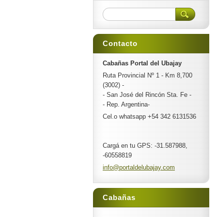
Contacto
Cabañas Portal del Ubajay
Ruta Provincial Nº 1 - Km 8,700
(3002) -
- San José del Rincón Sta. Fe -
- Rep. Argentina-
Cel.o whatsapp +54 342 6131536
Cargá en tu GPS: -31.587988,
-60558819
info@por
taldelub
ajay.com
Cabañas