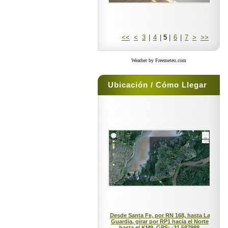
<<
<
3
|
4
|
5
|
6
|
7
>
>>
Weather by Freemeteo.com
Ubicación / Cómo Llegar
Desde Santa Fe, por RN 168, hasta La
Guardia, girar por RP1 hacia el Norte
hasta el KM9. GPS: -31.587988,