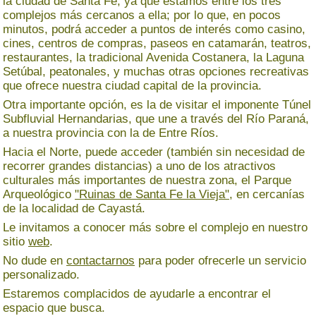
la ciudad de Santa Fe, ya que estamos entre los tres
complejos más cercanos a ella; por lo que, en pocos
minutos, podrá acceder a puntos de interés como casino,
cines, centros de compras, paseos en catamarán, teatros,
restaurantes, la tradicional Avenida Costanera, la Laguna
Setúbal, peatonales, y muchas otras opciones recreativas
que ofrece nuestra ciudad capital de la provincia.
Otra importante opción, es la de visitar el imponente Túnel
Subfluvial Hernandarias, que une a través del Río Paraná,
a nuestra provincia con la de Entre Ríos.
Hacia el Norte, puede acceder (también sin necesidad de
recorrer grandes distancias) a uno de los atractivos
culturales más importantes de nuestra zona, el Parque
Arqueológico
"Ruinas de Santa Fe la Vieja"
, en cercanías
de la localidad de Cayastá.
Le invitamos a conocer más sobre el complejo en nuestro
sitio
web
.
No dude en
contactarnos
para poder ofrecerle un servicio
personalizado.
Estaremos complacidos de ayudarle a encontrar el
espacio que busca.