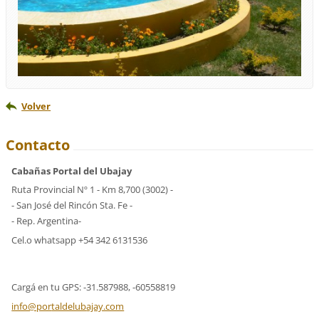
Volver
Contacto
Cabañas Portal del Ubajay
Ruta Provincial Nº 1 - Km 8,700 (3002) -
- San José del Rincón Sta. Fe -
- Rep. Argentina-
Cel.o whatsapp +54 342 6131536
Cargá en tu GPS: -31.587988, -60558819
info@por
taldelub
ajay.com