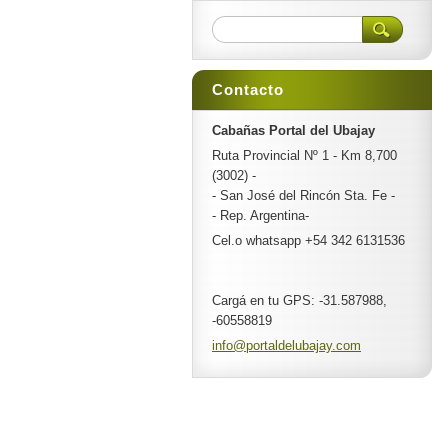
Contacto
Cabañas Portal del Ubajay
Ruta Provincial Nº 1 - Km 8,700
(3002) -
- San José del Rincón Sta. Fe -
- Rep. Argentina-
Cel.o whatsapp +54 342 6131536
Cargá en tu GPS: -31.587988,
-60558819
info@por
taldelub
ajay.com