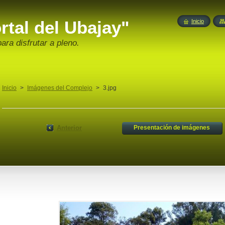
tal del Ubajay"
Inicio
ara disfrutar a pleno.
Inicio
>
Imágenes del Complejo
>
3.jpg
Anterior
Presentación de imágenes