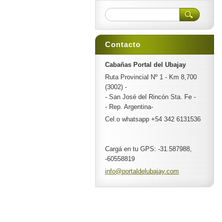
Contacto
Cabañas Portal del Ubajay
Ruta Provincial Nº 1 - Km 8,700
(3002) -
- San José del Rincón Sta. Fe -
- Rep. Argentina-
Cel.o whatsapp +54 342 6131536
Cargá en tu GPS: -31.587988,
-60558819
info@por
taldelub
ajay.com