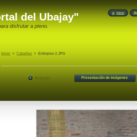
tal del Ubajay"
Inicio
ara disfrutar a pleno.
Inicio
>
Cabañas
>
Entrepiso 2.JPG
Anterior
Presentación de imágenes